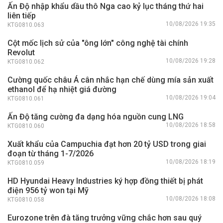
Ấn Độ nhập khẩu dầu thô Nga cao kỷ lục tháng thứ hai
liên tiếp
10/08/2026 19:35
KTG0810.063
Cột mốc lịch sử của "ông lớn" công nghệ tài chính
Revolut
10/08/2026 19:28
KTG0810.062
Cường quốc châu Á cân nhắc hạn chế dùng mía sản xuất
ethanol để hạ nhiệt giá đường
10/08/2026 19:04
KTG0810.061
Ấn Độ tăng cường đa dạng hóa nguồn cung LNG
10/08/2026 18:58
KTG0810.060
Xuất khẩu của Campuchia đạt hơn 20 tỷ USD trong giai
đoạn từ tháng 1-7/2026
10/08/2026 18:19
KTG0810.059
HD Hyundai Heavy Industries ký hợp đồng thiết bị phát
điện 956 tỷ won tại Mỹ
10/08/2026 18:08
KTG0810.058
Eurozone trên đà tăng trưởng vững chắc hơn sau quý