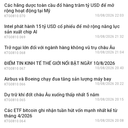
Các hãng dược toàn cầu đổ hàng trăm tỷ USD để mở
rộng hoạt động tại Mỹ
10/08/2026 22:03
KTG0810.070
Intel phát hành 15 tỷ USD cổ phiếu để mở rộng năng lực
sản xuất chip AI
10/08/2026 21:32
KTG0810.069
Trở ngại lớn đối với ngành hàng không vũ trụ châu Âu
10/08/2026 21:04
KTG0810.068
ĐIỂM TIN KINH TẾ THẾ GIỚI NỔI BẬT NGÀY 10/8/2026
10/08/2026 20:43
KTG0810.067
Airbus và Boeing chạy đua tăng sản lượng máy bay
10/08/2026 20:22
KTG0810.066
Dự trữ khí đốt châu Âu xuống thấp nhất 5 năm
10/08/2026 20:15
KTG0810.065
Các ETF bitcoin ghi nhận tuần hút vốn mạnh nhất kể từ
tháng 4/2026
10/08/2026 20:08
KTG0810.064