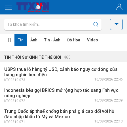
Tin
Ảnh
Tin - Ảnh
Đồ Họa
Video
TIN THỜI SỰ KINH TẾ THẾ GIỚI
465
USPS thua lỗ hàng tỷ USD, cảnh báo nguy cơ đóng cửa
hàng nghìn bưu điện
10/08/2026 22:46
KTG0810.073
Indonesia kêu gọi BRICS mở rộng hợp tác sang lĩnh vực
nông nghiệp
10/08/2026 22:39
KTG0810.072
Trung Quốc áp thuế chống bán phá giá cao đối với hồ
đào nhập khẩu từ Mỹ và Mexico
10/08/2026 22:13
KTG0810.071