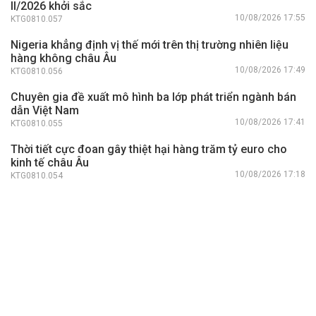
II/2026 khởi sắc
10/08/2026 17:55
KTG0810.057
Nigeria khẳng định vị thế mới trên thị trường nhiên liệu
hàng không châu Âu
10/08/2026 17:49
KTG0810.056
Chuyên gia đề xuất mô hình ba lớp phát triển ngành bán
dẫn Việt Nam
10/08/2026 17:41
KTG0810.055
Thời tiết cực đoan gây thiệt hại hàng trăm tỷ euro cho
kinh tế châu Âu
10/08/2026 17:18
KTG0810.054
Hàn Quốc đẩy nhanh xây dựng Khu công nghiệp bán dẫn
Honam
10/08/2026 17:16
KTG0810.053
Nhật Bản lần đầu tiên thâm hụt tài khoản vãng lai trong
17 tháng
10/08/2026 17:09
KTG0810.052
Nhà đầu tư Malaysia chuộng ứng dụng AI trong tài chính